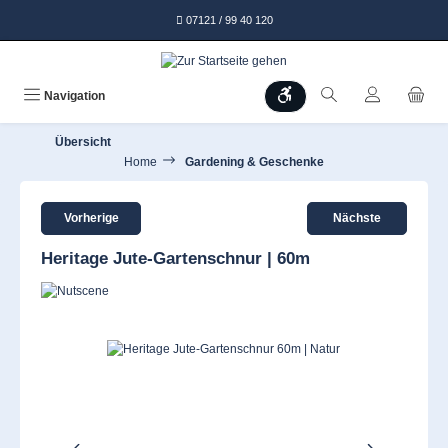
alt springen
07121 / 99 40 120
Werkzeugleiste anzeigen
Navigation
Übersicht
Home
Gardening & Geschenke
Vorherige
Nächste
Heritage Jute-Gartenschnur | 60m
Bildergalerie überspringen