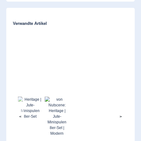
Produktgalerie überspringen
Verwandte Artikel
<
>