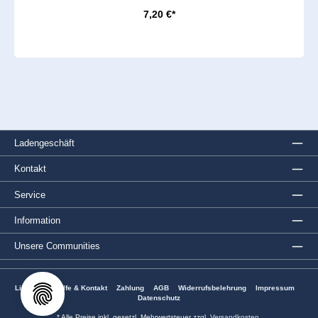
7,20 €*
Ladengeschäft
Kontakt
Service
Information
Unsere Communities
Lieferung
Hilfe & Kontakt
Zahlung
AGB
Widerrufsbelehrung
Impressum
Datenschutz
* Alle Preise inkl. gesetzl. Mehrwertsteuer zzgl.
Versandkosten
.