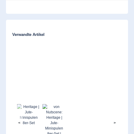
Produktgalerie überspringen
Verwandte Artikel
<
>