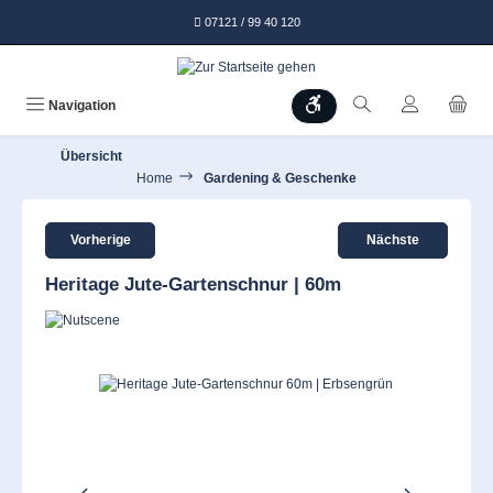
alt springen
07121 / 99 40 120
Werkzeugleiste anzeigen
Navigation
Übersicht
Home
Gardening & Geschenke
Vorherige
Nächste
Heritage Jute-Gartenschnur | 60m
Bildergalerie überspringen