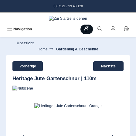
alt springen
07121 / 99 40 120
Werkzeugleiste anzeigen
Navigation
Übersicht
Home
Gardening & Geschenke
Vorherige
Nächste
Heritage Jute-Gartenschnur | 110m
Bildergalerie überspringen