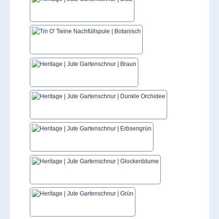
Blau
Botanisch
Braun
Dunkle Orchidee
Erbsengrün
Glockenblume
Grün