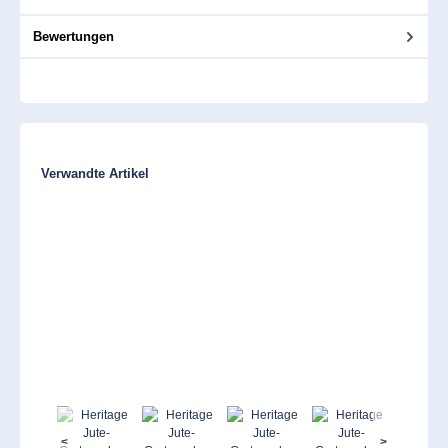
Bewertungen
Produktgalerie überspringen
Verwandte Artikel
<
>