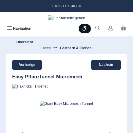
alt springen
07121 / 99 40 120
Werkzeugleiste anzeigen
Navigation
Übersicht
Home
Gärtnern & Gießen
Vorherige
Nächste
Easy Pflanztunnel Micromesh
Bildergalerie überspringen