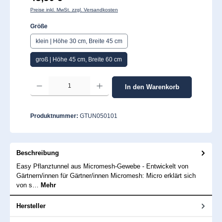
Preise inkl. MwSt. zzgl. Versandkosten
auswählen
Größe
klein | Höhe 30 cm, Breite 45 cm
groß | Höhe 45 cm, Breite 60 cm
Produkt Anzahl: Gib den gewünschten Wert ein oder benutze die Schaltflächen um 
In den Warenkorb
Produktnummer:
GTUN050101
Beschreibung
Easy Pflanztunnel aus Micromesh-Gewebe - Entwickelt von
Gärtnern/innen für Gärtner/innen Micromesh: Micro erklärt sich
von s…
Mehr
Hersteller