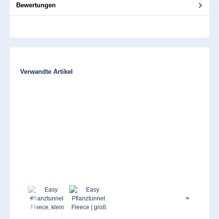
Bewertungen
Produktgalerie überspringen
Verwandte Artikel
<
>