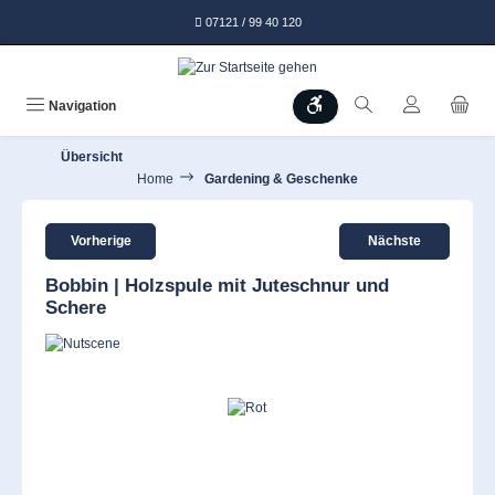
alt springen
07121 / 99 40 120
Werkzeugleiste anzeigen
Navigation
Übersicht
Home
Gardening & Geschenke
Vorherige
Nächste
Bobbin | Holzspule mit Juteschnur und
Schere
Bildergalerie überspringen