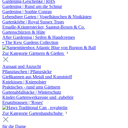
Gardening-Geschenke | RHS
Gardening | Rund um die Schnur
Gardening | Sophie Conran
Lebendiger Garten | Vogelhäuschen & Nistkästen
Gartenkörbe | Royal Sussex Trugs
Emaille-Kräuterstecker, Saatgut-Boxen & Co.
Gartenschürzen & Hüte
After Gardening | Seifen & Handcremes
• The Kew Gardens Collection
Zur Kategorie Gärtnern & Gießen
Aussaat und Anzucht
Pflanztaschen | Pflanzsäcke
Gießkannen aus Metall und Kunststoff
Kniekissen | Kniepolster
Praktisches - rund ums Gärtnern
Gartenabfallsäcke | Winterschutz
Kinder-Gartenwerkzeuge und -zubehör
Ersatzbrausen | 'Roses'
Zur Kategorie Gartenhandschuhe
für die Dame