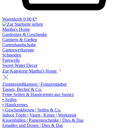
Warenkorb
0,00 €*
Martha's Home
Gardening & Geschenke
Gärtnern & Gießen
Gartenhandschuhe
Gartenwerkzeuge
Schneiden
Farewells
Sweet Water Decor
Zur Kategorie Martha's Home
Zimmergießkannen | Feinzerstäuber
Tassen, Becher & Co.
Feine Seifen & Handcremes aus Sussex
• Seifen
• Handcremes
• Geschenkboxen | Seifen & Co.
Indoor Töpfe | Vasen | Krüge | Werkzeug
Kissenhüllen | Papiergeschenke | Dies & Das
Emailles und Dosen | Dies & Das